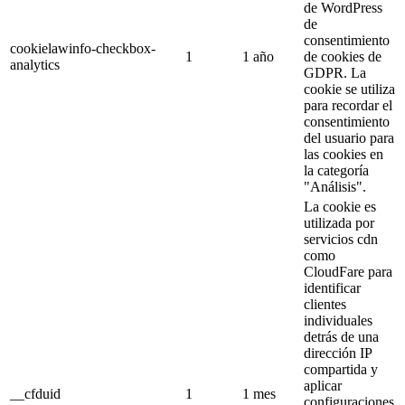
de WordPress
de
consentimiento
cookielawinfo-checkbox-
1
1 año
de cookies de
analytics
GDPR.
La
cookie se utiliza
para recordar el
consentimiento
del usuario para
las cookies en
la categoría
"Análisis".
La cookie es
utilizada por
servicios cdn
como
CloudFare para
identificar
clientes
individuales
detrás de una
dirección IP
compartida y
aplicar
__cfduid
1
1 mes
configuraciones