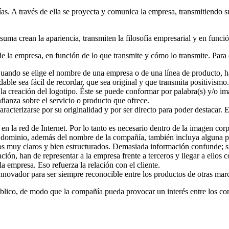
. A través de ella se proyecta y comunica la empresa, transmitiendo sus
ma crean la apariencia, transmiten la filosofía empresarial y en funció
e la empresa, en función de lo que transmite y cómo lo transmite. Para 
ando se elige el nombre de una empresa o de una línea de producto, ha
ble sea fácil de recordar, que sea original y que transmita positivismo.
la creación del logotipo. Éste se puede conformar por palabra(s) y/o imá
nfianza sobre el servicio o producto que ofrece.
cterizarse por su originalidad y por ser directo para poder destacar. E
en la red de Internet. Por lo tanto es necesario dentro de la imagen cor
 dominio, además del nombre de la compañía, también incluya alguna pa
os muy claros y bien estructurados. Demasiada información confunde; si
lación, han de representar a la empresa frente a terceros y llegar a ello
a empresa. Eso refuerza la relación con el cliente.
nnovador para ser siempre reconocible entre los productos de otras marc
 público, de modo que la compañía pueda provocar un interés entre los 