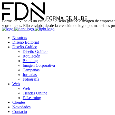
Forma de Nube es un estudio de
diseño gráfico e imagen de empresa s
y productos. Ello engloba desde la creación de logotipo, materiales 
Nosotrxs
Diseño Editorial
Diseño Gráfico
Diseño Gráfico
Rotulación
Branding
Imagen Corporativa
Campañas
Jornadas
Fotografía
Web
Web
Tiendas Online
E-Learning
Clientes
Novedades
Contacto